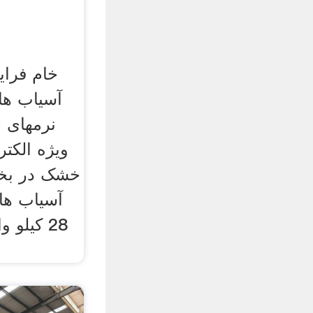
خام فراین
آسیاب های
نرمهای 
ویژه الکتر
خشک در بخش
28 کیلو