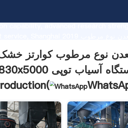
دستگاه آسیاب توپی strong
on capability, advanced research stren
excellent service, Shanghai 2019 سنگ م
he value and bring values to all of cust
1830x5000 دستگاه آس
troduction(
WhatsA