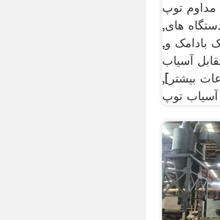
وم توپ finacoop.
تگاه های,
 بادامک و,
ابل آسیاب
ات بیشتر],
 آسیاب توپ