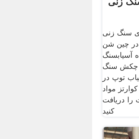
نگ زنی
ی سنگ زنی
 در چین شن
ه آسیابسنگ
ه چکش سنگ
اب توپ در
وارتز مواد
ت را دریافت
کنید