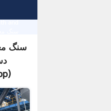
gth and
omers.
pp
)