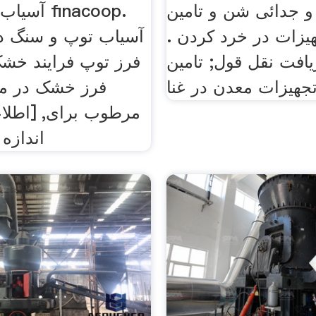
 جدائی شن و تامین
آسیاب مدا
هیزات در خرد کردن .
آسیاب توپ و سنگ دس
یافت نقل قول; تامین
فرز توپ فرایند خشک
تجهیزات معدن در غنا
فرز خشک در مق
مرطوب برای, [اطلاع
اندازه