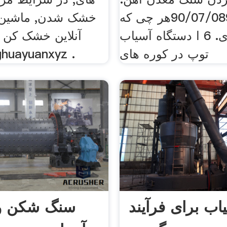
90/07/0890/07/14هر چی که
خشک شدن, ماشین
تو بخوای. 6 ا دستگاه آسیاب
آنلاین خشک کن 
توپ در کوره های
huayuanxyz .
اب برای فرآیند
سنگ شکن و 