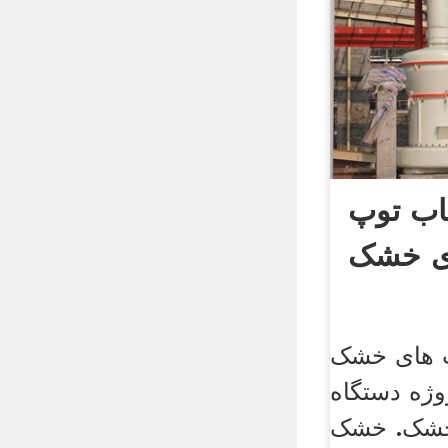
اب توپ
ی خشک
پ های خشک
ژه دستگاه
خشک. خشک