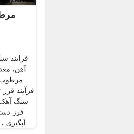
مرطو
فرایند س
آهن. معد
مرطوب 
فرآیند فرز
سنگ آهک،
فرز دست
آبگیری . 