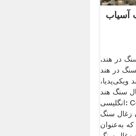
 آسیاب
گ در هند.
نگ در هند
ویکی‌پدیا،
 سنگ هند، (به
انگلیسی: Coal India ) شرکت
 زغال سنگ
ه به‌عنوان
ه زغال سنگ