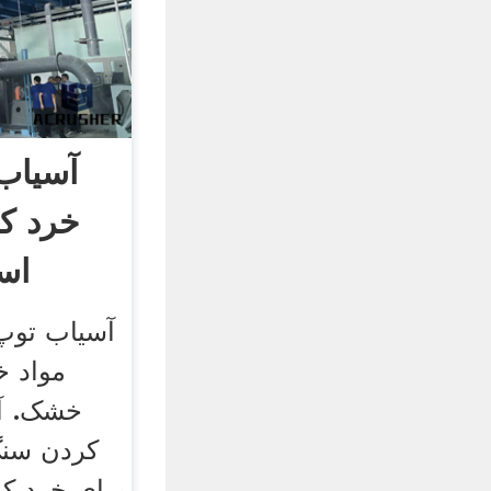
آسیاب
خرد ک
اس
آسیاب توپ
مواد 
خشک. آس
کردن سنگ
برای خرد ک