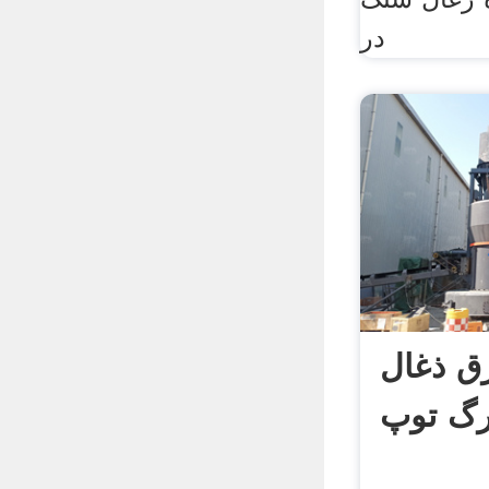
در
رق ذغال
رگ توپ