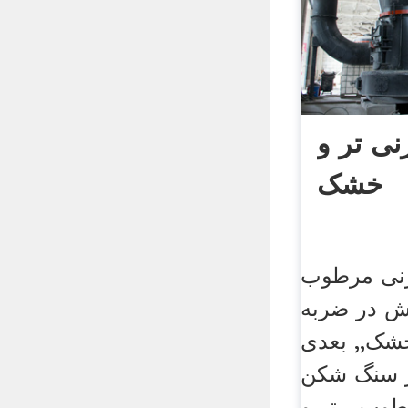
ی تر و
خشک
زنی مرطوب
 در ضربه
خشک,, بعدی
ز سنگ شکن
وب ، تر و