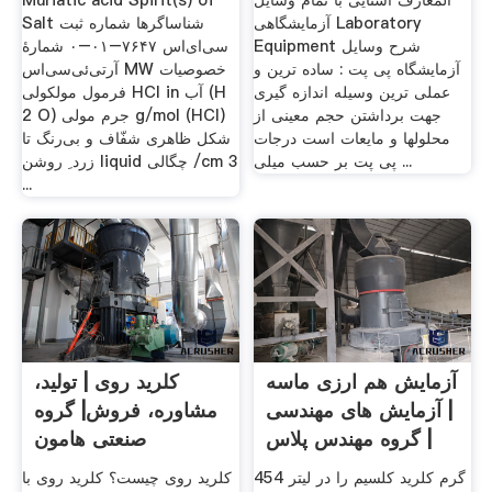
المعارف آشنایی با تمام وسایل
Muriatic acid Spirit(s) of
آزمایشگاهی Laboratory
Salt شناساگرها شماره ثبت
Equipment شرح وسایل
سی‌ای‌اس ۷۶۴۷–۰۱–۰ شمارهٔ
آزمایشگاه پی پت : ساده ترین و
آرتی‌ئی‌سی‌اس MW خصوصیات
عملی ترین وسیله اندازه گیری
فرمول مولکولی HCl in آب (H
جهت برداشتن حجم معینی از
2 O) جرم مولی g/mol (HCl)
محلولها و مایعات است درجات
شکل ظاهری شفّاف و بی‌رنگ تا
پی پت بر حسب میلی ...
زرد ِ روشن liquid چگالی /cm 3
...
آزمایش هم ارزی ماسه
کلرید روی | تولید،
| آزمایش های مهندسی
مشاوره، فروش| گروه
| گروه مهندس پلاس
صنعتی هامون
454 گرم کلرید کلسیم را در لیتر
کلرید روی چیست؟ کلرید روی با