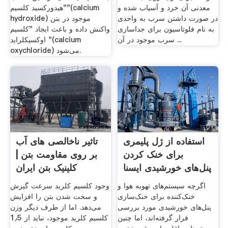
معدنی آن خرد و آسیاب شده و
"هیدورکسید کلسیم"(calcium
در صورت داشتن سرب به واحدی
hydroxide) موجود در بتن
به نام فلوتاسیون برای جداسازی
واکنش داده و باعث ایجاد "کلسیم
سرب موجود در آن ...
اوکسیکلراید "(calcium
oxychloride) می‌شود.
استفاده از ژل پلیمری
تاثیر ناخالصی های آب
برای خنک کردن
بر روی مقاومت بتن |
پنل‌های خورشیدی ایسنا
کلینیک بتن ایران
اگرچه سیستم‌های تهویه هوا و
وجود کلسیم کلرید سرعت گیرش
خنک‌کننده برای خنک‌سازی
و سخت شدن بتن را افزایش
پنل‌های خورشیدی مورد بررسی
می‌دهد. اما از طرف دیگر وزن
قرار گرفته‌اند، اما چنین
کلسیم کلرید موجود، نباید از 1٫5