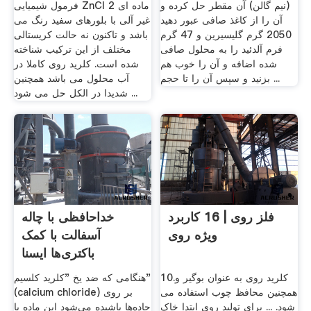
(نیم گالن) آن مقطر حل کرده و
فرمول شیمیایی ZnCl 2 ماده ای
آن را از کاغذ صافی عبور دهید
غیر آلی با بلورهای سفید رنگ می
2050 گرم گلیسیرین و 47 گرم
باشد و تاکنون نه حالت کریستالی
فرم آلدئید را به محلول صافی
مختلف از این ترکیب شناخته
شده اضافه و آن را خوب هم
شده است. کلرید روی کاملا در
بزنید و سپس آن را تا حجم ...
آب محلول می باشد همچنین
شدیدا در الکل حل می شود ...
فلز روی | 16 کاربرد
خداحافظی با چاله‌
ویژه روی
آسفالت با کمک
باکتری‌ها ایسنا
10.کلرید روی به عنوان بوگیر و
هنگامی که ضد یخ "کلرید کلسیم"
همچنین محافظ چوب استفاده می
(calcium chloride) بر روی
شود. ... برای تولید روی ابتدا خاک
جاده‌ها پاشیده می‌شود این ماده با