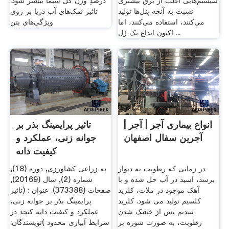
سیستم‌هایی اغلب از برق بیشتری
درصدِ وزن کل سیما بیشتر شود.
نسبت به آنچه پنل‌ها تولید
تاثیر نمک‌های آب دریا بر روی
می‌کنند، استفاده می‌کنند، اما
ویژگی‌های بتن
اکنون ابداع یک ژل ...
انواع بیماری آجر | آجر |
تاثیر پرایمینگ بذر بر
آجرین سفال اصفهان
جوانه زنی، عملکرد و
کیفیت دانه
در زمانی که رطوبت به دیوار
به زراعی کشاورزی, دوره (18),
برسد، اسید در آب حل شده و با
شماره (2), سال (20169),
آهک موجود در ملات، کلرید
صفحات (373388). عنوان : (تاثیر
کلسیم تولید می شود. کلرید
پرایمینگ بذر بر جوانه زنی،
سدیم پس از خشک شدن
عملکرد و کیفیت دانه کنجد در
رطوبت، به صورت شوره بر
شرایط آبیاری محدود )نویسندگان: