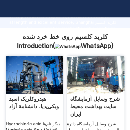
کلرید کلسیم روی خط خرد شده manufacturer Grasping
strong production capability, advanced research
strength and excellent service, Shanghai کلرید کلسیم
روی خط خرد شده supplier create the value and bring
values to all of customers.
کلرید کلسیم روی خط خرد شده
Introduction(
WhatsApp
)
شرح وسایل آزمایشگاه
هیدروکلریک اسید
سایت بهداشت محیط
ویکی‌پدیا، دانشنامهٔ آزاد
ایران
شرح وسایل آزمایشگاه دائرة
Hydrochloric acid دیگر نام‌ها