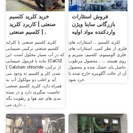
فروش استئارات
خرید کلرید کلسیم
بازرگانی ساینا ویژن
صنعتی | کاربرد کلرید
واردکننده مواد اولیه
کلسیم صنعتی | .
کلرید کلسیم; ... استئارات های
کلرید کلسیم صنعتی یا کلراید
فلزی از نظر کمی، استئارات های
کلسیم صنعتی ترکیبی شیمیایی
فلزی آلومینیوم، کلسیم، منیزیم و
که در آب بسیار محلول است. این
روی هستند. ... ، محصول مرطوب
ماده با فرمول شیمیایی (CaCl2
حاصل باید خشک شده و محصول
( Calcium chloride از ترکیب
آن از حالت آگلومره خارج شده یا
شدن کلر و کلسیم به وجود می
خرد شود.
آید و اغلب دو مولکول آب به
همراه دارد. کلرید کلسیم صنعتی
خاصیت نمگیری دارد و در بسته
بندی های ضد هوا و رطوبت نگه
داری می ...