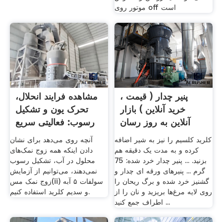
موتور روی off است
پنیر چدار ( قیمت ،
مشاهده فرایند انحلال،
خرید آنلاین ) بازار
تحرک یون و تشکیل
آنلاین به روز رسان
رسوب: فعالیتی سریع
...
کلرید کلسیم را نیز به شیر اضافه
آنچه روی می‌دهد برای نشان
کرده و به مدت یک دقیقه هم
دادن اینکه همه زوج نمک‌های
بزنید. ... پنیر چدار خرد شده: 75
محلول در آب، تشکیل رسوب
گرم ... پنیرهای ورقه ای چدار و
نمی‌دهند، می‌توانیم از آزمایش
گشنیز خرد شده و برگ ریحان را
زوج نمک مس(ii) سولفات ۵ آبه
روی لایه مرغ‌ها بریزید و نان را از
و سدیم کلرید استفاده کنیم.
اطراف جمع کنید ...