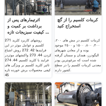
کربنات کلسیم را از گچ
اثرتیمارهای پس از
استخراج کنید
برداشت بر کمیت و
کیفیت سبزیجات تازه ...
کربنات کلسیم در مش های ۲۰۰،
271 روشهای کاربرد کلرید
۴۰۰، ۸۰۰، ۱۵۰۰ و ۲۵۰۰ موجود
کلسیم و عوامل موثر در این
بوده و از معادن شهرهای
فرایندها 42. 272 روش اشباع
الیگودرز، همدان و سمنان گرفته
کردن. 44. 273 واکنشهای موثردر
شده است که مرغوبترین پودر
فرایند با کلرید کلسیم. 44. 274
معدنی کربنات کلسیم را در سطح
تاثیر کلرید کلسیم بر ویژگی های
کشور دارند.
کیفی محصولات برش خورده تازه
45