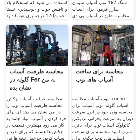
سنگ 187 توپ آسیاب سیمان
استفاده می شود که استحکام بالا
شارژ فرمول برای آسیاب
و تافنس خوب و جوشپذیری نسبتا
محاسبه شارژ در آسیاب پی دی
خوب(170 درجه پری هیت) دارد.
محاسبه برای ساخت
محاسبه ظرفیت آسیاب
آسیاب های توپ
گلوله در Fer به من
نشان بده
توپ آسیاب محاسبه treceu.
محاسبه ظرفیت آسیاب چکش.
آسیاب گلوله, توپ آسیاب برای
محاسبه ظرفیت آسیاب توپ را
محاسبه وزن خود در این, سرعت
در من نشان می دهد ای برای
دوران به سرعت بحرانی نزدیکتر,
خرد کردن و آسیاب مواد جامد به
کاتولوگ آسیاب توپ برای باتری
کار می رود مهمترین قسمت در
سرب اسید محاسبه برای ساخت
چکش ها هستند که برای خرد و
آسیاب های توپ چگونه برای
آسیاب کردن چرخش تیغه ها نیاز