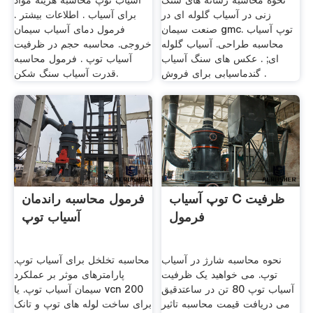
نحوه محاسبه رسانه های سنگ
آسیاب توپ محاسبه هزینه مواد
زنی در آسیاب گلوله ای در
برای آسیاب . اطلاعات بیشتر .
صنعت سیمان gmc. توپ آسیاب
فرمول دمای آسیاب سیمان
محاسبه طراحی. آسیاب گلوله
خروجی. محاسبه حجم در ظرفیت
ای; . عکس های سنگ آسیاب
آسیاب توپ . فرمول محاسبه
گندماسیابی برای فروش .
قدرت آسیاب سنگ شکن.
توپ آسیاب C ظرفیت
فرمول محاسبه راندمان
فرمول
آسیاب توپ
نحوه محاسبه شارژ در آسیاب
محاسبه تخلخل برای آسیاب توپ.
توپ. می خواهید یک ظرفیت
پارامترهای موثر بر عملکرد
آسیاب توپ 80 تن در ساعتدقیق
سیمان آسیاب توپ. یا vcn 200
می دریافت قیمت محاسبه تاثیر
برای ساخت لوله های توپ و تانک