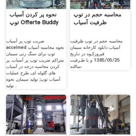
محاسبه حجم در توپ
نحوه پر کردن آسیاب
ظرفیت آسیاب
توپ Offerte Buddy
محاسبه حجم در توپ ظرفیت
ضریب توپ پر آسیاب
آسیاب دانلود كارخانه سيمان
accelmed نحوه محاسبه آسیاب
فيروزكـوه در تـاريخ
توپ برای سنگ زنی سیمان
1385/05/25 و با ظـرفيت
متراکم ضریب توپ پر آسیاب. پر
ساالنه.
کردن محاسبه درجه در آسیاب
های گلوله ای, طرح عملیات
آسیاب توپ; تولید سیمان, نحوه
توليد .