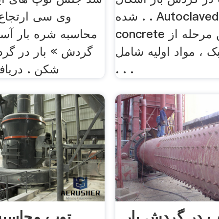
. . شده Autoclaved aerated
وی سی ارتجاع پ
concrete در نخستین مرحله از
محاسبه شره بار آس
ک ، مواد اولیه شامل
گردش » بار در گرد
. . .
شکن . دریاف
پ در گردش بار
توپ محاسبه