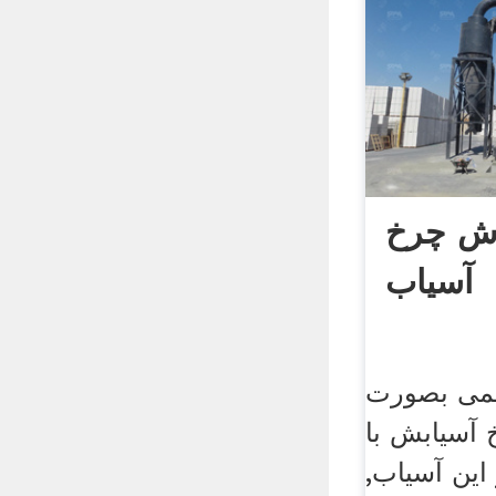
دش چرخ
آسیاب
یمی بصورت
 آسیابش با
این آسیاب,