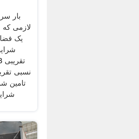
بار سرم
لازمی که 
یک فضای
شرایط
تامین شو
شرایط