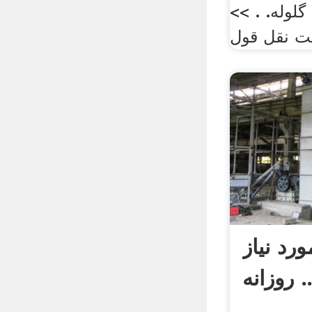
گلوله. . >>
فت نقل قول
رد نیاز
انه ...