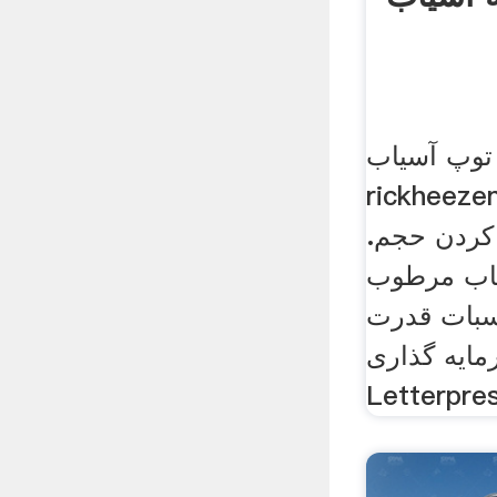
توپ آسیاب
rickheezeمحاسبه آسیاب توپ
 کردن حجم.
اب مرطوب
سبات قدرت
ایه گذاری
Letterpre