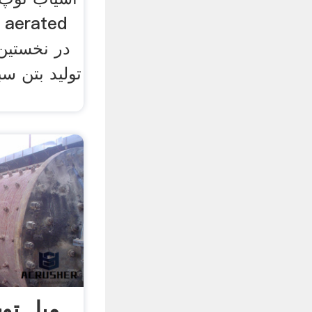
تولید بتن سب
میل تو