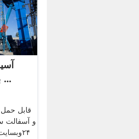
آسی
بازیافت آسفالت ...
قابل حمل 
و آسفالت س
۲۴وبسای