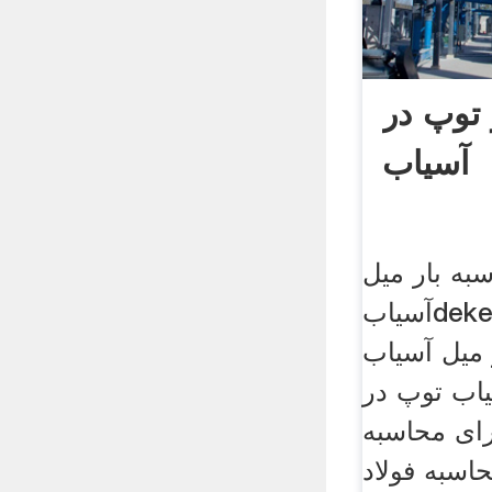
 توپ در
آسیاب
به بار میل
آسیابdekerktoren . محاسبه
یل آسیابbnmp
یاب توپ در
ای محاسبه
اسبه فولاد