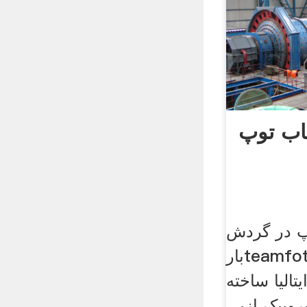
اب توپ
پ در گردش
بارteamfotostudio . نخستین
ل 1963 در ایتالیا ساخته
وبیک ازپی