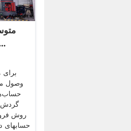
متوس
مطالبات وی
برای 
وصول مط
حساب‌ها
گردش ح
روش فرو
حسابهای در