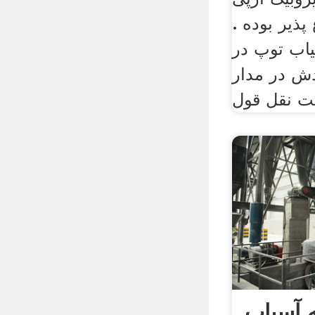
ذیر بوده .
یاب توپ در
ش در مدار
ت نقل قول
 آسیاب