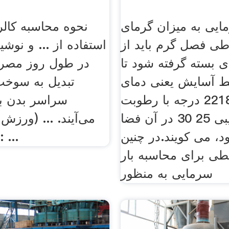
ایی به میزان گرمای
نحوه محاسبه کالری
طی فصل گرم باید از
استفاده از ... و نوشی
 بسته گرفته شود تا
در طول روز مصرف
 آسایش یعنی دمای
تبدیل به سوخت
تقریبی 2218 درجه با رطوبت
سراسر بدن ب
نسبی تقریبی 25 30 در آن فضا
د، می کویند.در چنین
بار در هفته): ...
ی برای محاسبه بار
سرمایی به منظور