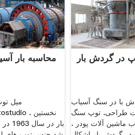
پ در گردش بار
محاسبه بار آسی
دش با در سنگ آسیاب
میل تو
ت طراحی. توپ سنگ
 ماشین آلات پودر .
بار در سا
در گردش بار اشکال
شد جنس توپ های ایر