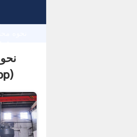
h
نحوه
pp
)