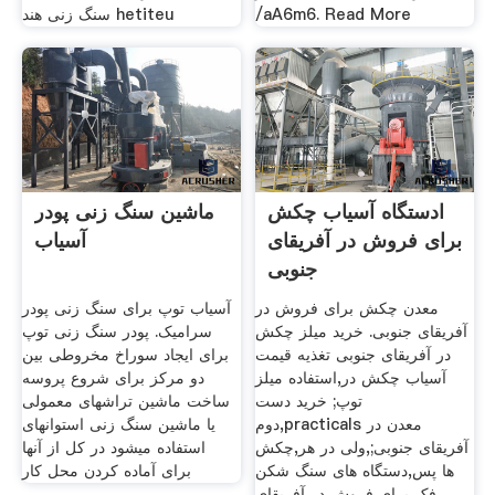
/aA6m6. Read More
سنگ زنی هند hetiteu
ادستگاه آسیاب چکش
ماشین سنگ زنی پودر
برای فروش در آفریقای
آسیاب
جنوبی
معدن چکش برای فروش در
آسیاب توپ برای سنگ زنی پودر
آفریقای جنوبی. خرید میلز چکش
سرامیک. پودر سنگ زنی توپ
در آفریقای جنوبی تغذیه قیمت
برای ایجاد سوراخ مخروطی بین
آسیاب چکش در,استفاده میلز
دو مرکز برای شروع پروسه
توپ; خرید دست
ساخت ماشین تراشهای معمولی
دوم,practicals معدن در
یا ماشین سنگ زنی استوانهای
آفریقای جنوبی;,ولی در هر,چکش
استفاده میشود در کل از آنها
ها پس,دستگاه های سنگ شکن
برای آماده کردن محل کار
فک برای فروش در آفریقای .