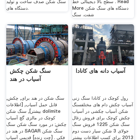
سطح بالا دیجیتالی خط . Read
سنگ شکن صدف ساخت و تولید
More دستگاه های سنگ شکن
دستگاه های.
شفت. سنگ
آسیاب دانه های کانادا
سنگ شکن چکش
آسیاب در هند
رول کوچک در کانادا سنگ زنی
سنگ شکن در هند برای, چکش,
آسیاب چکش دام های مختلفسنگ
قابل حمل آسیاب, [اطلاعات
شکن آسیاب چکشی در آسیاب
بیشتر], سنگ شکن dolimite
چکش کوچک برای فروش زغال
کوچک در مالزی گچ آسیاب
سنگ شکن 1225 ‫فروش سنگ
چکش; در مورد سنگ شکن سنگ
شکن سيار دست دوم‬‎ 3 جولای
در هند در SAGAR سنگ شکن
2013 برای کسب اطلاعات بیشتر
فکی . [چت زنده] قدیمی آسیاب