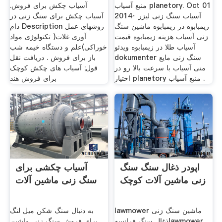
زنی
منبع آسیاب planetory. Oct 01
آسیاب چکش برای فروش.
2014· آسیاب سنگ زنی لیزر
آسیاب چکش برای سنگ زنی در
زیمبابوه در زیمبابوه ماشین سنگ
دام Description روشهای عمل
زنی آسیاب هزینه زیمبابوه قیمت
آوری غلات( تکنولوژی مواد
آسیاب طلا در زیمبابوه ویدئو
خوراکی)علم و دستگاه خیمه شب
dokumenter سنگ زنی مایع
باز برای فروش . دریافت نقل
منی آسیاب با سرعت بالا رو در
قول; آسیاب های چکش کوچک
اختیار planetory منبع آسیاب .
برای فروش هند
اپودر ذغال سنگ سنگ
آسیاب چکشی برای
زنی ماشین آلات کوچک
سنگ زنی ماشین آلات
lawmower ماشین سنگ زنی
به دنبال سنگ شکن میل لنگ
ذغال سنگ فرانسهlawmower
برای فروش سنگ زنی ماشین