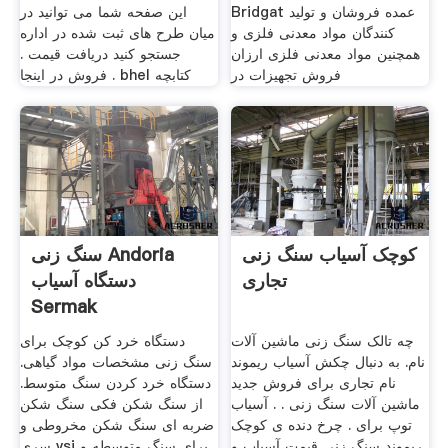
Bridgat عمده فروشان و تولید
این صفحه شما می توانید در
کنندگان مواد معدنی فلزی و
میان طرح های ثبت شده در اداره
همچنین مواد معدنی فلزی ارزان
جستجو کنید دریافت قیمت .
فروش تجهیزات در
فروش در اینجا . bhel کتابچه
کوچک آسیاب سنگ زنی
سنگ زنی Andoria
تجاری
دستگاه آسیاب
Sermak
چه تالک سنگ زنی ماشین آلات
دستگاه خرد کن کوچک برای
نام. به دنبال چکش آسیاب ریموند
سنگ زنی مشخصات مواد گیاهی.
نام تجاری برای فروش جدید
دستگاه خرد کردن سنگ متوسط.
ماشین آلات سنگ زنی . . آسیاب
از سنگ شکن فکی سنگ شکن
توپ برای . چرخ دنده ی کوچک
ضربه ای سنگ شکن مخروطی و
ریموند سنگ زنی قیمت آسیاب و
سری vsi برای سنگ متوسطه و