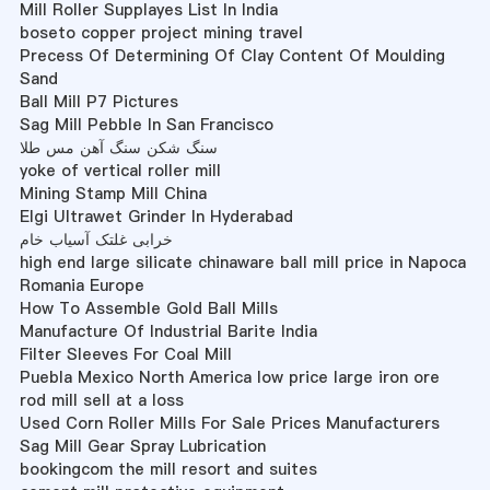
Mill Roller Supplayes List In India
boseto copper project mining travel
Precess Of Determining Of Clay Content Of Moulding
Sand
Ball Mill P7 Pictures
Sag Mill Pebble In San Francisco
سنگ شکن سنگ آهن مس طلا
yoke of vertical roller mill
Mining Stamp Mill China
Elgi Ultrawet Grinder In Hyderabad
خرابی غلتک آسیاب خام
high end large silicate chinaware ball mill price in Napoca
Romania Europe
How To Assemble Gold Ball Mills
Manufacture Of Industrial Barite India
Filter Sleeves For Coal Mill
Puebla Mexico North America low price large iron ore
rod mill sell at a loss
Used Corn Roller Mills For Sale Prices Manufacturers
Sag Mill Gear Spray Lubrication
bookingcom the mill resort and suites