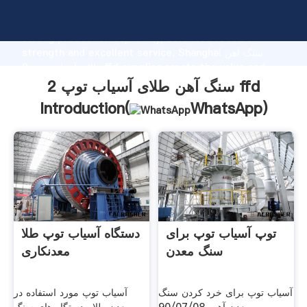
سنگ آهن طلای آسیاب توپ 2 ffd manufacturer Grasping
strong production capability, advanced research
strength and excellent service, Shanghai سنگ آهن
طلای آسیاب توپ 2 ffd supplier create the value and
bring values to all of customers.
سنگ آهن طلای آسیاب توپ 2 ffd
Introduction(
WhatsApp
)
توپ آسیاب توپ برای
دستگاه آسیاب توپ طلا
سنگ معدن
معدنکاری
آسیاب توپ برای خرد کردن سنگ
آسیاب توپ مورد استفاده در