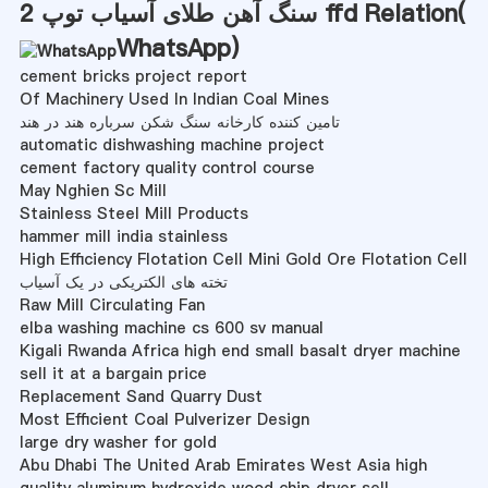
سنگ آهن طلای آسیاب توپ 2 ffd Relation(
WhatsApp
)
cement bricks project report
Of Machinery Used In Indian Coal Mines
تامین کننده کارخانه سنگ شکن سرباره هند در هند
automatic dishwashing machine project
cement factory quality control course
May Nghien Sc Mill
Stainless Steel Mill Products
hammer mill india stainless
High Efficiency Flotation Cell Mini Gold Ore Flotation Cell
تخته های الکتریکی در یک آسیاب
Raw Mill Circulating Fan
elba washing machine cs 600 sv manual
Kigali Rwanda Africa high end small basalt dryer machine
sell it at a bargain price
Replacement Sand Quarry Dust
Most Efficient Coal Pulverizer Design
large dry washer for gold
Abu Dhabi The United Arab Emirates West Asia high
quality aluminum hydroxide wood chip dryer sell