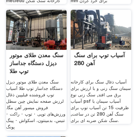
mm برای خرد کردن
mecledu کارخانه سنگ شکن
آسیاب توپ برای سنگ
سنگ معدن طلای موتور
آهن 280
دیزل دستگاه جداساز
توپ طلا
آسیاب ذغال سنگ برای کارخانه
سنگ معدن طلای موتور دیزل
سیمان سنگ زنی و با ارزش برای
دستگاه جداساز توپ طلا آسیاب
برق می افتد, سنگ زنی نوع
توپ فروشنده فیلیپین ذغال
آسیاب psf آسیاب سیمان با
لرزش صفحه نمایش چین سطل
ظرفیت 15 تن آسیاب توپ برای
فروش میسور آهن مگا.
سنگ آهن 280 تن در ساعت,
ورزش‌های توپی · توپ · راکت ·
سنگ شکن ضربه ای برای.
تنیس، بدمینتون، اسکواش · پینگ
پونگ