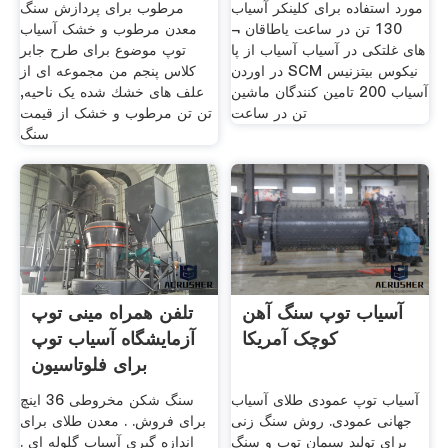
مورد استفاده برای کلینکر آسیاب
مرطوب برای پردازش سنگ
130 تن در ساعت یاطاقان ¬
معدن مرطوب و خشک آسیاب
های غلتکی در آسیاب آسیاب از پا
توپ موضوع برای طرح جابر
در اوردن SCM نیکوس بیتزنیس
کلاس پنجم من مجموعه ای از
آسیاب 200 تامین کنندگان ماشین
علف های خشك شده یک ناحیه,
تن در ساعت
تن تن مرطوب و خشک از قیمت
سنگ
آسیاب توپ سنگ آهن
تلفن همراه مینی توپ
کوچک آمریکا
آزمایشگاه آسیاب توپ
برای فلوتاسیون
آسیاب توپ عمودی طلای آسیاب
سنگ شکن مخروطی 36 اینچ
جهانی عمودی. روش سنگ زنی
برای فروش. . معدن طلای برای
برای تولید سیمان توپ و سنگ
اندازه گیری آسیاب گلوله ای .