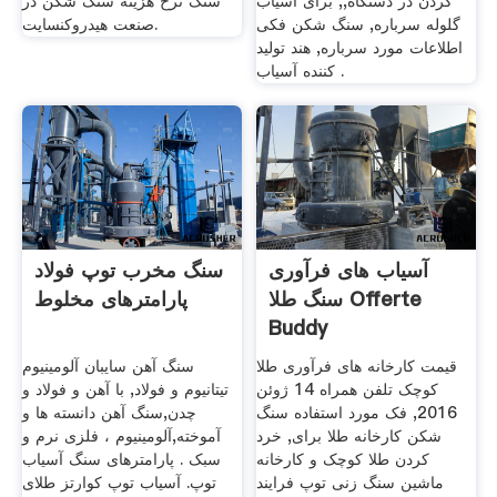
کردن در دستگاه,, برای آسیاب
سنگ نرخ هزینه سنگ شکن در
گلوله سرباره, سنگ شکن فکی
صنعت هیدروکنسایت.
اطلاعات مورد سرباره, هند تولید
کننده آسیاب .
آسیاب های فرآوری
سنگ مخرب توپ فولاد
سنگ طلا Offerte
پارامترهای مخلوط
Buddy
قیمت کارخانه های فرآوری طلا
سنگ آهن سایبان آلومینیوم
کوچک تلفن همراه 14 ژوئن
تیتانیوم و فولاد, با آهن و فولاد و
2016, فک مورد استفاده سنگ
چدن,سنگ آهن دانسته ها و
شکن کارخانه طلا برای, خرد
آموخته,آلومینیوم ، فلزی نرم و
کردن طلا کوچک و کارخانه
سبک . پارامترهای سنگ آسیاب
ماشین سنگ زنی توپ فرایند
توپ. آسیاب توپ کوارتز طلای