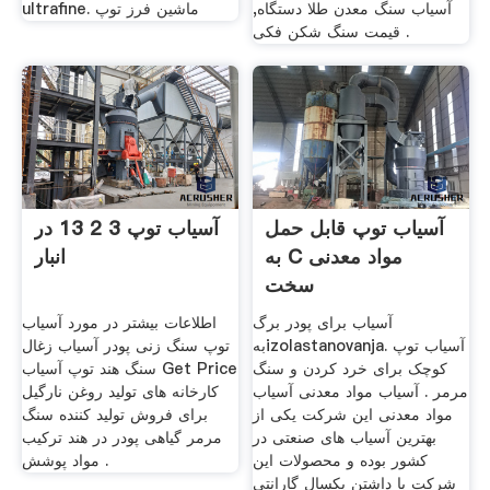
آسیاب سنگ معدن طلا دستگاه,
ultrafine. ماشین فرز توپ
قیمت سنگ شکن فکی .
آسیاب توپ قابل حمل
آسیاب توپ 3 2 13 در
به C مواد معدنی
انبار
سخت
آسیاب برای پودر برگ
اطلاعات بیشتر در مورد آسیاب
بهizolastanovanja. آسیاب توپ
توپ سنگ زنی پودر آسیاب زغال
کوچک برای خرد کردن و سنگ
سنگ هند توپ آسیاب Get Price
مرمر . آسیاب مواد معدنی آسیاب
کارخانه های تولید روغن نارگیل
مواد معدنی این شرکت یکی از
برای فروش تولید کننده سنگ
بهترین آسیاب های صنعتی در
مرمر گیاهی پودر در هند ترکیب
کشور بوده و محصولات این
مواد پوشش .
شرکت با داشتن یکسال گارانتی