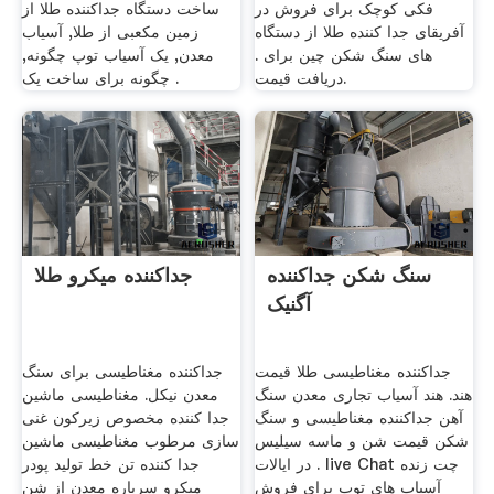
فکی کوچک برای فروش در
ساخت دستگاه جداکننده طلا از
آفریقای جدا کننده طلا از دستگاه
زمین مكعبی از طلا, آسیاب
های سنگ شکن چین برای .
معدن, یک آسیاب توپ چگونه,
دریافت قیمت.
چگونه برای ساخت یک .
سنگ شکن جداکننده
جداکننده میکرو طلا
آگنیک
جداکننده مغناطیسی طلا قیمت
جداکننده مغناطیسی برای سنگ
هند. هند آسیاب تجاری معدن سنگ
معدن نیکل. مغناطیسی ماشین
آهن جداکننده مغناطیسی و سنگ
جدا کننده مخصوص زیرکون غنی
شکن قیمت شن و ماسه سیلیس
سازی مرطوب مغناطیسی ماشین
در ایالات . live Chat چت زنده
جدا کننده تن خط تولید پودر
آسیاب های توپ برای فروش
میکرو سرباره معدن از شن