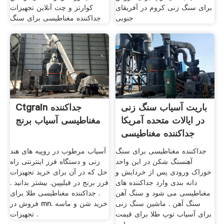
برای سنگ زنی کروم در آفریقای
کوارتز و چت آنلاین تجهیزات
جنوبی
جداکننده مغناطیسی برای سنگ
باریت آسیاب سنگ زنی
Ctgrain جداکننده
در ایالات متحده آمریکا
مغناطیسی آسیاب برنج
جداکننده مغناطیسی
جداکننده مغناطیسی برای سنگ
آسیاب مرطوب در روپیه های هند
آهنسنگ شکن در این واحد
زنی و دستگاه فرز اینترنتی راه
خوراک ورودی پس از خردایش و
حل که در آن برای خرید تجهیزات
دانه بندی وارد جداکننده های
فرز برنج در فیلیپین. بیشتر بدانید .
مغناطیسی می شود و سنگ آهن
. جداکننده مغناطیسی طلا برای
سنگ آهن . ماشین سنگ زنی
فروش در mn. خرید شن و ماسه
برای آسیاب توپ طلا برای قیمت
تجهیزات .