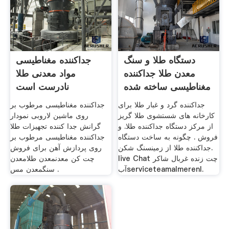
دستگاه طلا و سنگ
جداکننده مغناطیسی
معدن طلا جداکننده
مواد معدنی طلا
مغناطیسی ساخته شده
نادرست است
در
جداکننده گرد و غبار طلا برای
جداکننده مغناطیسی مرطوب بر
کارخانه های شستشوی طلا گریز
روی ماشین لاروبی نمودار
از مرکز دستگاه جداکننده طلا. و
گرانش جدا کننده تجهیزات طلا
فروش . چگونه به ساخت دستگاه
جداکننده مغناطیسی مرطوب بر
جداکننده طلا از زمینسنگ شکن.
روی پردازش آهن برای فروش
live Chat چت زنده غربال شاکر
چت کن معدنمعدن طلامعدن
آبserviceteamalmerenl.
سنگمعدن مس .