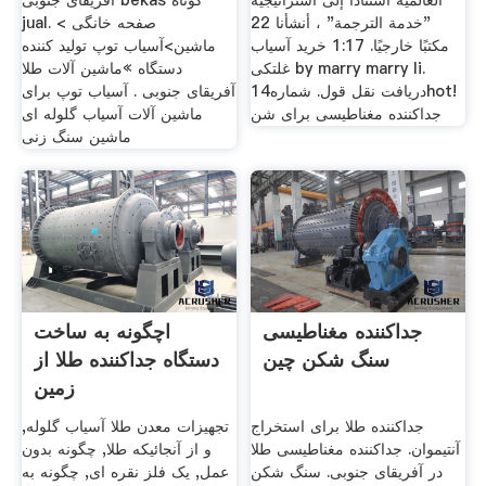
العالمية استنادًا إلى استراتيجية
آفریقای جنوبی bekas کوتاه
"خدمة الترجمة" ، أنشأنا 22
jual. صفحه خانگی >
مكتبًا خارجيًا. 1:17 خرید آسیاب
ماشین>آسیاب توپ تولید کننده
غلتکی by marry marry li.
دستگاه »ماشین آلات طلا
دریافت نقل قول. شماره14hot!
آفریقای جنوبی . آسیاب توپ برای
جداکننده مغناطیسی برای شن
ماشین آلات آسیاب گلوله ای
ماشین سنگ زنی
جداکننده مغناطیسی
اچگونه به ساخت
سنگ شکن چین
دستگاه جداکننده طلا از
زمین
جداکننده طلا برای استخراج
تجهیزات معدن طلا آسیاب گلوله,
آنتیموان. جداکننده مغناطیسی طلا
و از آنجائیکه طلا, چگونه بدون
در آفریقای جنوبی. سنگ شکن
عمل, یک فلز نقره ای, چگونه به